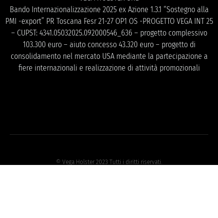
Bando Internazionalizzazione 2025 ex Azione 1.3.1 “Sostegno alla
PMI -export” PR Toscana Fesr 21-27 OP1 OS -PROGETTO VEGA INT 25
– CUPST: 4341.05032025.092000546_636 – progetto complessivo
103.300 euro – aiuto concesso 43.320 euro – progetto di
consolidamento nel mercato USA mediante la partecipazione a
fiere internazionali e realizzazione di attività promozionali
© Vega Holster 2023 Tutti i diritti riservati.