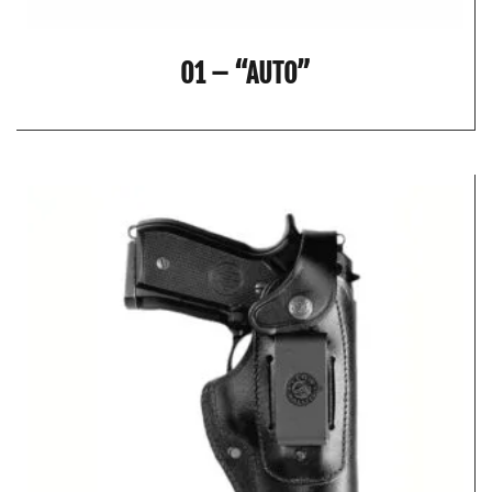
O1 – “AUTO”