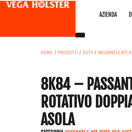
AZIENDA
D
HOME
/
PRODOTTI
/
DUTY
/
PASSANTI E KIT 
8K84 – PASSAN
ROTATIVO DOPPI
ASOLA