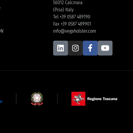
56012 Calcinaia
T
(Pisa) Italy
Tel +39 0587 489190
Fax +39 0587 489901
ON
info@vegaholster.com