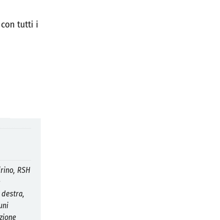
i
con tutti i
rino, RSH
e
 destra,
uni
nzione