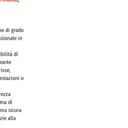
ne di grado
ssionale in
bilità di
rante
isse,
estazioni o
urezza
ema di
rma sicura
zie alla