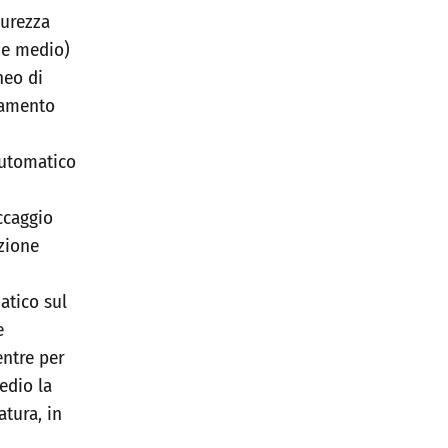
curezza
e e medio)
neo di
namento
automatico
ccaggio
azione
atico sul
e
entre per
edio la
atura, in