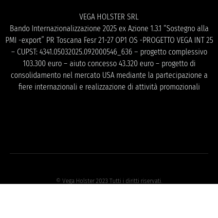
VEGA HOLSTER SRL
Bando Internazionalizzazione 2025 ex Azione 1.3.1 “Sostegno alla
PMI -export” PR Toscana Fesr 21-27 OP1 OS -PROGETTO VEGA INT 25
– CUPST: 4341.05032025.092000546_636 – progetto complessivo
103.300 euro – aiuto concesso 43.320 euro – progetto di
consolidamento nel mercato USA mediante la partecipazione a
fiere internazionali e realizzazione di attività promozionali
© Vega Holster 2023 Tutti i diritti riservati.