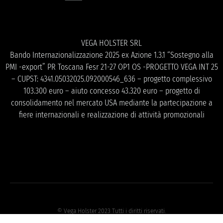
VEGA HOLSTER SRL
Bando Internazionalizzazione 2025 ex Azione 1.3.1 “Sostegno alla
PMI -export” PR Toscana Fesr 21-27 OP1 OS -PROGETTO VEGA INT 25
– CUPST: 4341.05032025.092000546_636 – progetto complessivo
103.300 euro – aiuto concesso 43.320 euro – progetto di
consolidamento nel mercato USA mediante la partecipazione a
fiere internazionali e realizzazione di attività promozionali
© Vega Holster 2023 Tutti i diritti riservati.