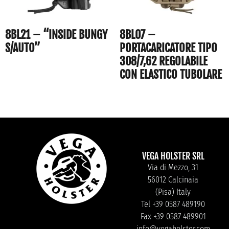
8BL21 – “INSIDE BUNGY
8BL07 –
S/AUTO”
PORTACARICATORE TIPO
308/7,62 REGOLABILE
CON ELASTICO TUBOLARE
VEGA HOLSTER SRL
Via di Mezzo, 31
56012 Calcinaia
(Pisa) Italy
Tel +39 0587 489190
Fax +39 0587 489901
info@vegaholster.com