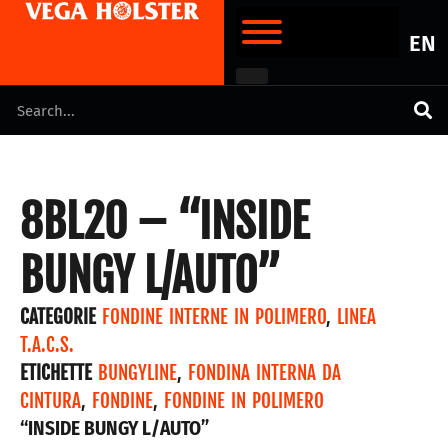
EN
8BL20 – “INSIDE
BUNGY L/AUTO”
CATEGORIE
FONDINE INTERNE IN POLIMERO
,
LINEA
T.A.C.S.
ETICHETTE
BUNGYLINE
,
FONDINA INTERNA DA
CINTURA
,
FONDINE
,
FONDINE IN POLIMERO
“INSIDE BUNGY L/AUTO”