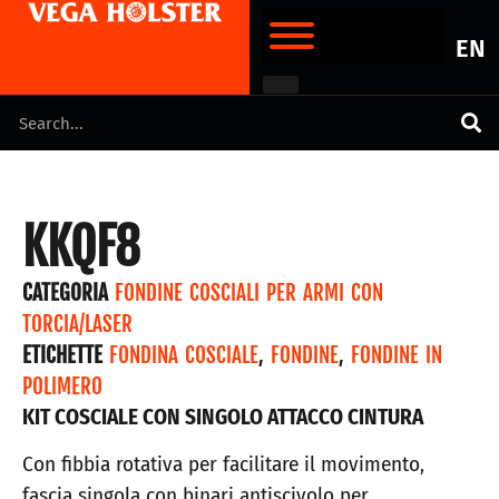
EN
KKQF8
CATEGORIA
FONDINE COSCIALI PER ARMI CON
TORCIA/LASER
ETICHETTE
FONDINA COSCIALE
,
FONDINE
,
FONDINE IN
POLIMERO
KIT COSCIALE CON SINGOLO ATTACCO CINTURA
Con fibbia rotativa per facilitare il movimento,
fascia singola con binari antiscivolo per