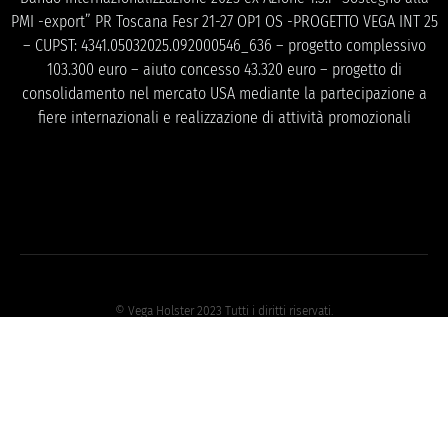
PMI -export” PR Toscana Fesr 21-27 OP1 OS -PROGETTO VEGA INT 25
– CUPST: 4341.05032025.092000546_636 – progetto complessivo
103.300 euro – aiuto concesso 43.320 euro – progetto di
consolidamento nel mercato USA mediante la partecipazione a
fiere internazionali e realizzazione di attività promozionali
© Vega Holster 2023 Tutti i diritti riservati.