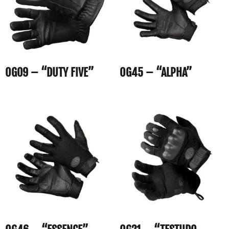
OG09 – “DUTY FIVE”
OG45 – “ALPHA”