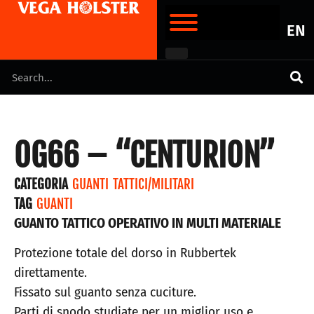
EN
OG66 – “CENTURION”
CATEGORIA
GUANTI TATTICI/MILITARI
TAG
GUANTI
GUANTO TATTICO OPERATIVO IN MULTI MATERIALE
Protezione totale del dorso in Rubbertek
direttamente.
Fissato sul guanto senza cuciture.
Parti di snodo studiate per un miglior uso e