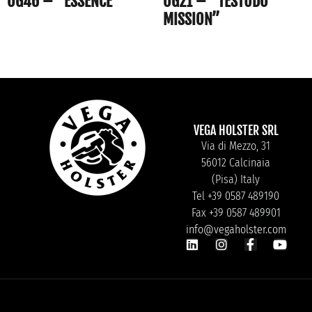
OG46 – “ESSENCE”
OG21 – “TESTUDO
MISSION”
VEGA HOLSTER SRL
Via di Mezzo, 31
56012 Calcinaia
(Pisa) Italy
Tel +39 0587 489190
Fax +39 0587 489901
info@vegaholster.com