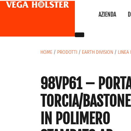
AZIENDA
D
HOME
/
PRODOTTI
/
EARTH DIVISION
/
LINEA
98VP61 – PORT
TORCIA/BASTONE
IN POLIMERO