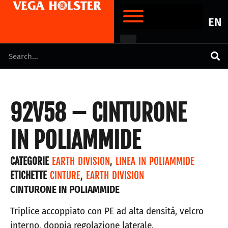
EN
92V58 – CINTURONE
IN POLIAMMIDE
CATEGORIE
EARTH DIVISION
,
LINEA IN POLIAMMIDE
ETICHETTE
CINTURE
,
EARTH DIVISION
CINTURONE IN POLIAMMIDE
Triplice accoppiato con PE ad alta densità, velcro
interno, doppia regolazione laterale.