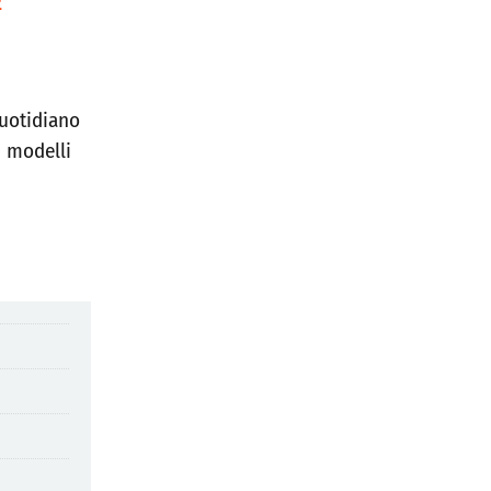
E
quotidiano
i modelli