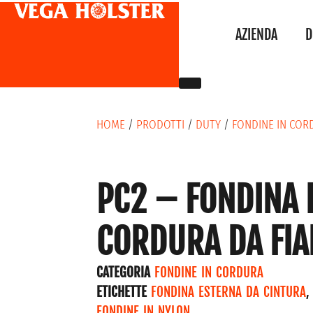
AZIENDA
D
HOME
/
PRODOTTI
/
DUTY
/
FONDINE IN COR
PC2 – FONDINA 
CORDURA DA FI
CATEGORIA
FONDINE IN CORDURA
ETICHETTE
FONDINA ESTERNA DA CINTURA
FONDINE IN NYLON