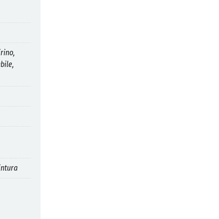
rino,
bile,
intura