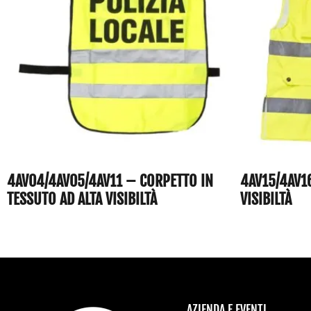
4AV04/4AV05/4AV11 – CORPETTO IN
4AV15/4AV1
TESSUTO AD ALTA VISIBILTÀ
VISIBILTÀ
AZIENDA E EVENTI