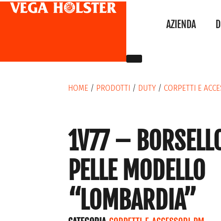
AZIENDA
D
HOME
/
PRODOTTI
/
DUTY
/
CORPETTI E ACC
1V77 – BORSELLO
PELLE MODELLO
“LOMBARDIA”