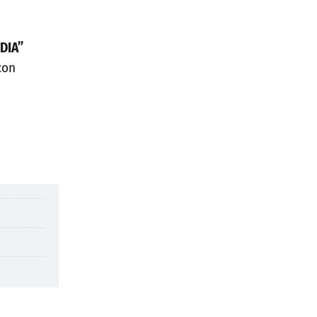
DIA”
con