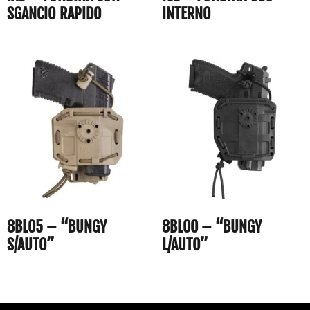
SGANCIO RAPIDO
INTERNO
8BL05 – “BUNGY
8BL00 – “BUNGY
S/AUTO”
L/AUTO”