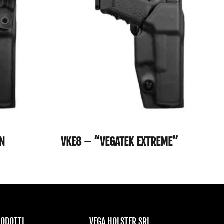
AN
VKE8 – “VEGATEK EXTREME”
RODOTTI
VEGA HOLSTER SRL