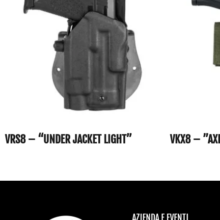
VRS8 – “UNDER JACKET LIGHT”
VKX8 – ”AX
AZIENDA E EVENTI