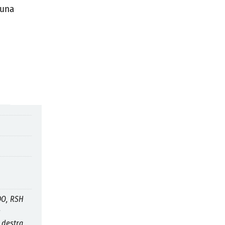
 una
DO, RSH
e
 destra,