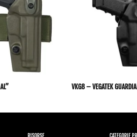
IAL”
VKG8 – VEGATEK GUARDI
RISORSE
CATEGORIE P