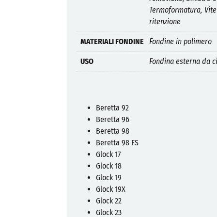
Termoformatura, Vite
ritenzione
MATERIALI FONDINE
Fondine in polimero
USO
Fondina esterna da c
Beretta 92
Beretta 96
Beretta 98
Beretta 98 FS
Glock 17
Glock 18
Glock 19
Glock 19X
Glock 22
Glock 23