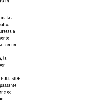
TO IN
tinata a
atto.
urezza a
mente
ca con un
, la
per
.
A PULL SIDE
 passante
one ed
on