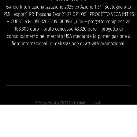
Bando Internazionalizzazione 2025 ex Azione 1.3.1 “Sostegno alla
PMI -export” PR Toscana Fesr 21-27 OP1 OS -PROGETTO VEGA INT 25
– CUPST: 4341.05032025.092000546_636 – progetto complessivo
103.300 euro – aiuto concesso 43.320 euro – progetto di
consolidamento nel mercato USA mediante la partecipazione a
fiere internazionali e realizzazione di attività promozionali
© Vega Holster 2023 Tutti i diritti riservati.